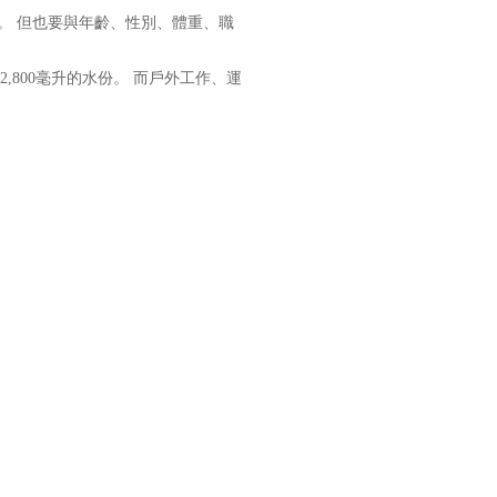
。 但也要與年齡、性別、體重、職
2,800毫升的水份。 而戶外工作、運