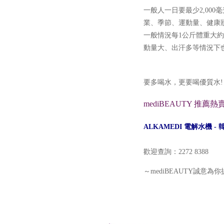
一般人一日要最少2,00
業、季節、運動量、健康
一般情況每1公斤體重大約可
動量大、出汗多等情況下
要多喝水，更要喝優質水!
mediBEAUTY 推薦
ALKAMEDI 電解水機 -
歡迎查詢：2272 8388
～mediBEAUTY誠意