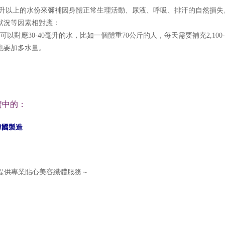
0毫升以上的水份來彌補因身體正常生理活動、尿液、呼吸、排汗的自然損失
狀況等因素相對應：
以對應30-40毫升的水，比如一個體重70公斤的人，每天需要補充2,100-
也要加多水量。
熱賣中的：
 韓國製造
為你提供專業貼心美容纖體服務～