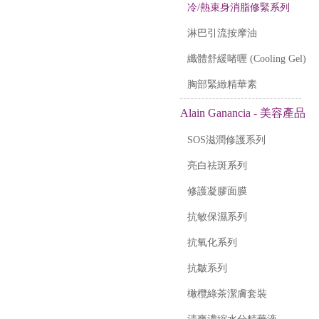
冷/熱束身消脂修緊系列
淋巴引流按摩油
纖體舒緩啫喱 (Cooling Gel)
胸部緊緻精華素
Alain Ganancia - 美容產品
SOS滋潤修護系列
亮白祛斑系列
修護凝膠面膜
抗敏保濕系列
抗氧化系列
抗皺系列
橄欖綠茶潔膚套裝