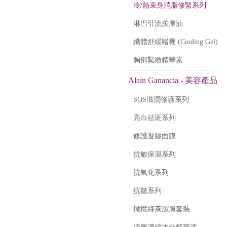
冷/熱束身消脂修緊系列
淋巴引流按摩油
纖體舒緩啫喱 (Cooling Gel)
胸部緊緻精華素
Alain Ganancia - 美容產品
SOS滋潤修護系列
亮白祛斑系列
修護凝膠面膜
抗敏保濕系列
抗氧化系列
抗皺系列
橄欖綠茶潔膚套裝