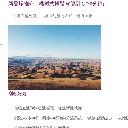
新登場推介：機械式輕鬆背部刮痧(30分鐘)
「百病皆起於瘀」，經由刮痧的方式，暢通血脈
刮痧好處
增強血液和淋巴液循環，促進新陳代謝
刺激末梢神經，調節神經和內分泌系統，增強細胞免疫力，人體