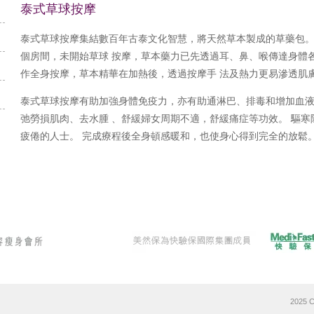
泰式草球按摩
泰式草球按摩集結數百年古泰文化智慧，將天然草本製成的草藥包
個房間，未開始草球 按摩，草本藥力已先透過耳、鼻、喉傳達身體
作全身按摩，草本精華在加熱後，透過按摩手 法及熱力更易滲透肌
泰式草球按摩有助加強身體免疫力，亦有助通淋巴、排毒和增加血
弛勞損肌肉、去水腫 、舒緩婦女周期不適，舒緩痛症等功效。 驅
疲倦的人士。 完成療程後全身頓感暖和，也使身心得到完全的放鬆
2025 C