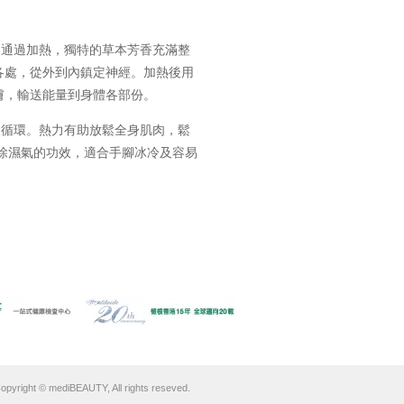
。通過加熱，獨特的草本芳香充滿整
各處，從外到內鎮定神經。加熱後用
膚，輸送能量到身體各部份。
液循環。熱力有助放鬆全身肌肉，鬆
寒除濕氣的功效，適合手腳冰冷及容易
。
opyright © mediBEAUTY, All rights reseved.