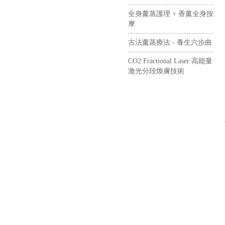
全身薰蒸護理 + 香薰全身按
摩
古法薰蒸療法 - 養生六步曲
CO2 Fractional Laser 高能量
激光分段煥膚技術